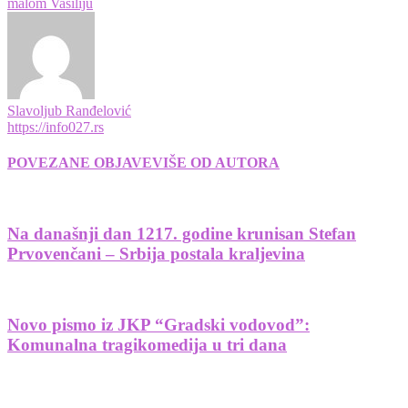
malom Vasiliju
Slavoljub Ranđelović
https://info027.rs
POVEZANE OBJAVE
VIŠE OD AUTORA
Na današnji dan 1217. godine krunisan Stefan
Prvovenčani – Srbija postala kraljevina
Novo pismo iz JKP “Gradski vodovod”:
Komunalna tragikomedija u tri dana