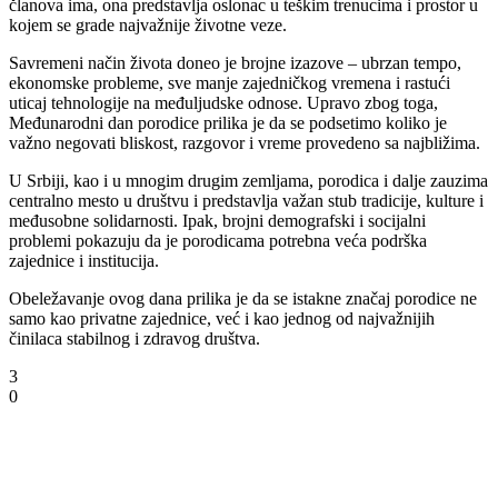
članova ima, ona predstavlja oslonac u teškim trenucima i prostor u
kojem se grade najvažnije životne veze.
Savremeni način života doneo je brojne izazove – ubrzan tempo,
ekonomske probleme, sve manje zajedničkog vremena i rastući
uticaj tehnologije na međuljudske odnose. Upravo zbog toga,
Međunarodni dan porodice prilika je da se podsetimo koliko je
važno negovati bliskost, razgovor i vreme provedeno sa najbližima.
U Srbiji, kao i u mnogim drugim zemljama, porodica i dalje zauzima
centralno mesto u društvu i predstavlja važan stub tradicije, kulture i
međusobne solidarnosti. Ipak, brojni demografski i socijalni
problemi pokazuju da je porodicama potrebna veća podrška
zajednice i institucija.
Obeležavanje ovog dana prilika je da se istakne značaj porodice ne
samo kao privatne zajednice, već i kao jednog od najvažnijih
činilaca stabilnog i zdravog društva.
3
0