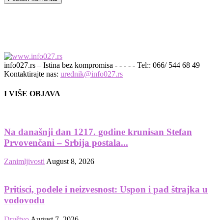
info027.rs – Istina bez kompromisa - - - - - Tel:: 066/ 544 68 49
Kontaktirajte nas:
urednik@info027.rs
I VIŠE OBJAVA
Na današnji dan 1217. godine krunisan Stefan
Prvovenčani – Srbija postala...
Zanimljivosti
August 8, 2026
Pritisci, podele i neizvesnost: Uspon i pad štrajka u
vodovodu
Društvo
August 7, 2026