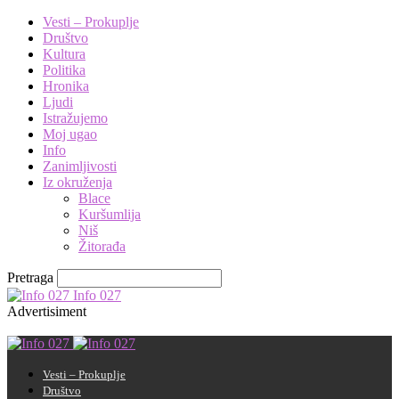
Vesti – Prokuplje
Društvo
Kultura
Politika
Hronika
Ljudi
Istražujemo
Moj ugao
Info
Zanimljivosti
Iz okruženja
Blace
Kuršumlija
Niš
Žitorađa
Pretraga
Info 027
Advertisiment
Vesti – Prokuplje
Društvo