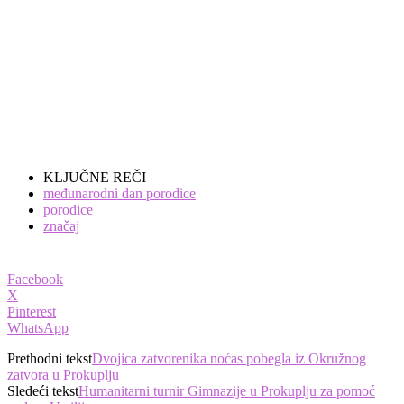
KLJUČNE REČI
međunarodni dan porodice
porodice
značaj
Facebook
X
Pinterest
WhatsApp
Prethodni tekst
Dvojica zatvorenika noćas pobegla iz Okružnog
zatvora u Prokuplju
Sledeći tekst
Humanitarni turnir Gimnazije u Prokuplju za pomoć