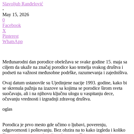
Slavoljub Ranđelović
-
May 15, 2026
0
Facebook
X
Pinterest
WhatsApp
Međunarodni dan porodice obeležava se svake godine 15. maja sa
ciljem da ukaže na značaj porodice kao temelja svakog društva i
podseti na važnost međusobne podrške, razumevanja i zajedništva.
Ovaj datum ustanovile su Ujedinjene nacije 1993. godine, kako bi
se skrenula pažnja na izazove sa kojima se porodice širom sveta
suočavaju, ali i na njihovu ključnu ulogu u vaspitanju dece,
očuvanju vrednosti i izgradnji zdravog društva.
oglas
Porodica je prvo mesto gde učimo o ljubavi, poverenju,
odgovornosti i poštovanju. Bez obzira na to kako izgleda i koliko