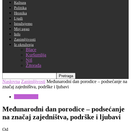
Kultura
Politika
Hronika
Ljudi
Istražujemo
Moj ugao
Info
Zanimljivosti
Iz okruženja
Blace
Kuršumlija
Niš
Žitorađa
Naslovna
Zanimljivosti
Međunarodni dan porodice – podsećanje na
značaj zajedništva, podrške i ljubavi
Zanimljivosti
Međunarodni dan porodice – podsećanje
na značaj zajedništva, podrške i ljubavi
Od