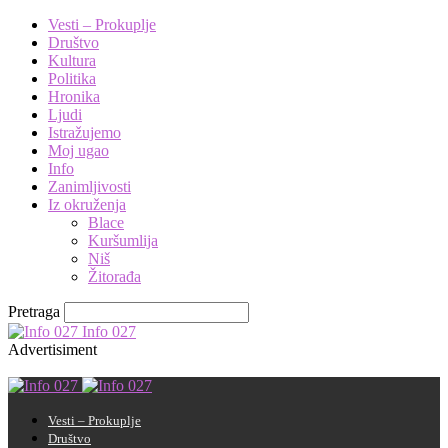
Vesti – Prokuplje
Društvo
Kultura
Politika
Hronika
Ljudi
Istražujemo
Moj ugao
Info
Zanimljivosti
Iz okruženja
Blace
Kuršumlija
Niš
Žitorađa
Pretraga
Info 027
Advertisiment
Vesti – Prokuplje
Društvo