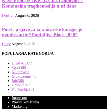
Novo pismo iz JKP “Gradski vodovod”:
Komunalna tragikomedija u tri dana
Društvo
August 6, 2026
Počele prijave za takmičarske kategorije
manifestacije “Dani šljive Blace 2026”
Blace
August 6, 2026
POPULARNA KATEGORIJA
Društvo
1377
Sport
566
Kultura
461
Iz okruženja
443
Info
368
Hronika
287
Kuršumlija
191
Impresum
Pravila korišćenja
Marketing