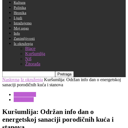
Kultura
Politika
Hronika
Ljudi
Istražujemo
Moj ugao
Info
Zanimljivosti
Iz okruženja
Blace
Kuršumlija
Niš
Žitorađa
Naslovna
Iz okruženja
Kuršumlija: Održan info dan o energetskoj
sanaciji porodičnih kuća i stanova
Iz okruženja
Kuršumlija
Kuršumlija: Održan info dan o
energetskoj sanaciji porodičnih kuća i
stanova