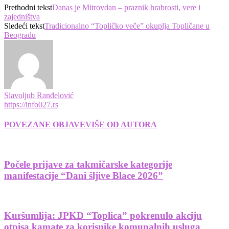
Prethodni tekst
Danas je Mitrovdan – praznik hrabrosti, vere i
zajedništva
Sledeći tekst
Tradicionalno “Topličko veče” okuplja Topličane u
Beogradu
Slavoljub Ranđelović
https://info027.rs
POVEZANE OBJAVE
VIŠE OD AUTORA
Počele prijave za takmičarske kategorije
manifestacije “Dani šljive Blace 2026”
Kuršumlija: JPKD “Toplica” pokrenulo akciju
otpisa kamate za korisnike komunalnih usluga