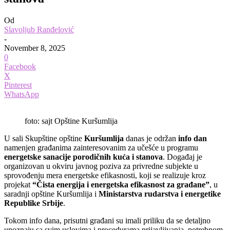
Od
Slavoljub Ranđelović
-
November 8, 2025
0
Facebook
X
Pinterest
WhatsApp
foto: sajt Opštine Kuršumlija
U sali Skupštine opštine
Kuršumlija
danas je održan
info dan
namenjen građanima zainteresovanim za učešće u programu
energetske sanacije porodičnih kuća i stanova
. Događaj je
organizovan u okviru javnog poziva za privredne subjekte u
sprovođenju mera energetske efikasnosti, koji se realizuje kroz
projekat
“Čista energija i energetska efikasnost za građane”
, u
saradnji opštine Kuršumlija i
Ministarstva rudarstva i energetike
Republike Srbije
.
Tokom info dana, prisutni građani su imali priliku da se detaljno
upoznaju sa svim uslovima i procedurama prijavljivanja, potrebnom