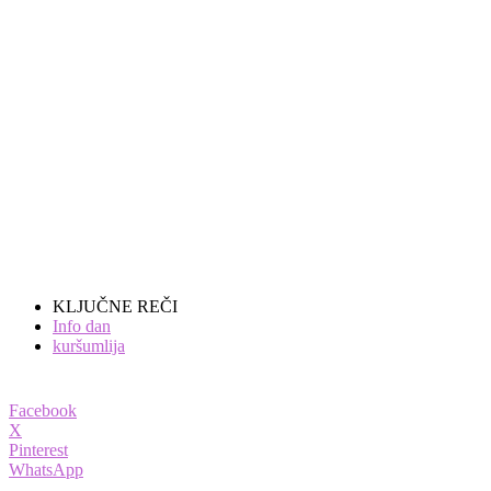
KLJUČNE REČI
Info dan
kuršumlija
Facebook
X
Pinterest
WhatsApp