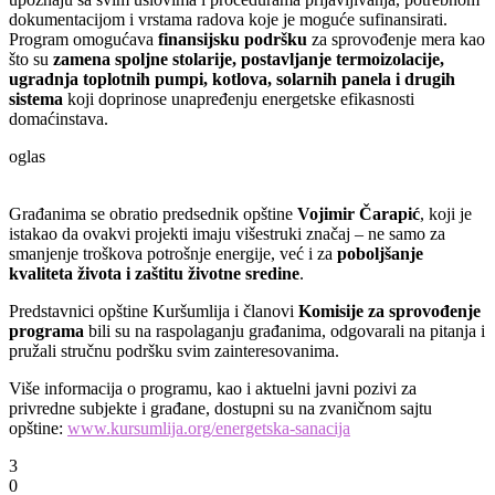
dokumentacijom i vrstama radova koje je moguće sufinansirati.
Program omogućava
finansijsku podršku
za sprovođenje mera kao
što su
zamena spoljne stolarije, postavljanje termoizolacije,
ugradnja toplotnih pumpi, kotlova, solarnih panela i drugih
sistema
koji doprinose unapređenju energetske efikasnosti
domaćinstava.
oglas
Građanima se obratio predsednik opštine
Vojimir Čarapić
, koji je
istakao da ovakvi projekti imaju višestruki značaj – ne samo za
smanjenje troškova potrošnje energije, već i za
poboljšanje
kvaliteta života i zaštitu životne sredine
.
Predstavnici opštine Kuršumlija i članovi
Komisije za sprovođenje
programa
bili su na raspolaganju građanima, odgovarali na pitanja i
pružali stručnu podršku svim zainteresovanima.
Više informacija o programu, kao i aktuelni javni pozivi za
privredne subjekte i građane, dostupni su na zvaničnom sajtu
opštine:
www.kursumlija.org/energetska-sanacija
3
0