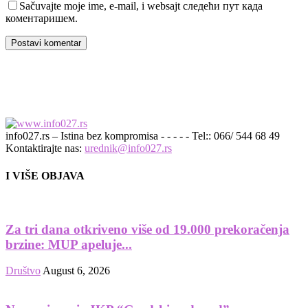
Sačuvajte moje ime, e-mail, i websajt следећи пут када
коментаришем.
info027.rs – Istina bez kompromisa - - - - - Tel:: 066/ 544 68 49
Kontaktirajte nas:
urednik@info027.rs
I VIŠE OBJAVA
Za tri dana otkriveno više od 19.000 prekoračenja
brzine: MUP apeluje...
Društvo
August 6, 2026