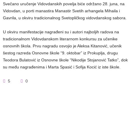
Svečano uručenje Vidovdanskih povelja biće održano 28. juna, na
Vidovdan, u porti manastira Manastir Svetih arhangela Mihaila i
Gavrila, u okviru tradicionalnog Svetopličkog vidovdanskog sabora.
U okviru manifestacije nagrađeni su i autori najboljih radova na
tradicionalnom Vidovdanskom literarnom konkursu za učenike
osnovnih škola. Prvu nagradu osvojio je Aleksa Kitanović, učenik
šestog razreda Osnovne škole “9. oktobar” iz Prokuplja, drugu
Teodora Bulatović iz Osnovne škole “Nikodije Stojanović Tatko”, dok
su među nagrađenima i Marta Spasić i Sofija Kocić iz iste škole.
5
0