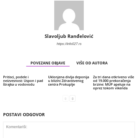
Slavoljub Ranđelović
https://info027.rs
POVEZANE OBJAVE
VIŠE OD AUTORA
Pritisci, podele i
Uklonjena divlja deponija
Za tri dana otkriveno više
neizvesnost: Uspon i pad
u blizini Zdravstvenog
od 19.000 prekoračenja
štrajka u vodovodu
centra Prokuplje
brzine: MUP apeluje na
oprez tokom vikenda
POSTAVI ODGOVOR