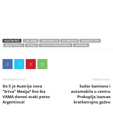
KLJUČNE REČI
CAR LAZAR
CARICA MILICA
JUG BOGDAN
KOSANČIĆ IVAN
MILAN TOPLICA
POVELJA
TOPLIČKI UPRAVNI OKRUG
VIDOVDAN
Prethodni tekst
Sledeći tekst
Da li je Austrija nova
Sudar kamiona i
“žrtva” Mesija? Evo šta
automobila u centru
VAMA donosi svaki potez
Prokuplja izazvao
Argentinca!
kratkotrajnu gužvu