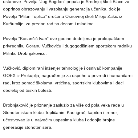
ustanove. Povelja “Jug Bogdan” pripala je Srednjoj školi Blace za
doprinos obrazovanju i vaspitanju generacija učenika, dok je
Povelja “Milan Toplica” uručena Osnovnoj školi Miloje Zakić iz
Kuršumlije, za predan rad sa decom i mladima.
Povelju “Kosančić Ivan” ove godine dodeljena je prokupačkom
privredniku Goranu Vučkoviću i dugogodišnjem sportskom radniku
Milinku Drobnjakoviću.
Vučković, diplomirani inženjer tehnologije i osnivač kompanije
GOEX iz Prokuplja, nagrađen je za uspehe u privredi i humanitarni
rad, kroz pomoć školama, vrtićima, sportskim klubovima i deci
oboleloj od teških bolesti.
Drobnjaković je priznanje zaslužio za više od pola veka rada u
Stonoteniskom klubu Topličanin. Kao igrač, kapiten i trener,
učestvovao je u najvećim uspesima kluba i odgojio brojne
generacije stonotenisera.