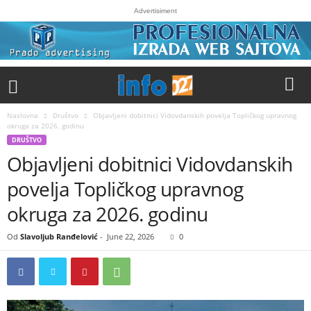
Advertisiment
Naslovna
Društvo
Objavljeni dobitnici Vidovdanskih povelja Topličkog upravnog
okruga za 2026. godinu
DRUŠTVO
Objavljeni dobitnici Vidovdanskih
povelja Topličkog upravnog
okruga za 2026. godinu
Od
Slavoljub Ranđelović
-
June 22, 2026
0