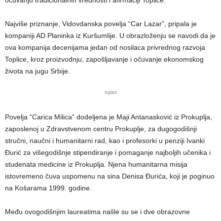
Najviše priznanje, Vidovdanska povelja “Car Lazar”, pripala je
kompaniji AD Planinka iz Kuršumlije. U obrazloženju se navodi da je
ova kompanija decenijama jedan od nosilaca privrednog razvoja
Toplice, kroz proizvodnju, zapošljavanje i očuvanje ekonomskog
života na jugu Srbije.
oglas
Povelja “Carica Milica” dodeljena je Maji Antanasković iz Prokuplja,
zaposlenoj u Zdravstvenom centru Prokuplje, za dugogodišnji
stručni, naučni i humanitarni rad, kao i profesorki u penziji Ivanki
Đurić za višegodišnje stipendiranje i pomaganje najboljih učenika i
studenata medicine iz Prokuplja. Njena humanitarna misija
istovremeno čuva uspomenu na sina Denisa Đurića, koji je poginuo
na Košarama 1999. godine.
Među ovogodišnjim laureatima našle su se i dve obrazovne