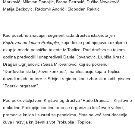
Marković, Milovan Danojlić, Brana Petrović, Duško Novaković,
Matija Bećković, Radomir Andrić i Slobodan Rakitić.
Kao posebno značajan segment rada društva istaknuta je i
Književna omladina Prokuplje
, koja deluje pod njegovim okriljem i
okuplja mlade pesničke talente iz Toplice. Rad društva su tokom
godina predvodili i unapređivali Daniel Jovanović, Ljubiša Krasić,
Dragan Ognjanović i Saša Milovanović, koji su pokrenuli
“Đurđevdanski književni konkurs”, manifestaciju koja u Toplicu
dovodi mlade autore iz Srbije i regiona, kao i zbornik mladih pisaca
“Poetski orgazam”.
Pod pokroviteljstvom Književnog društva “Rade Drainac” i Književne
omladine Prokuplje kontinuirano se organizuju književne večeri,
promocije knjiga i susreti sa pesnicima, čime se već šest decenija
čuva i razvija književni život Prokuplja i Toplice.