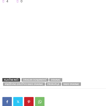
4
0
KLJUČNE REČI
DRAGAN OGNJANOVIĆ
DRAINAC
KNJIŽEVNO DRUŠTVO RADE DRAINAC
PROKUPLJE
RADE DRAINAC