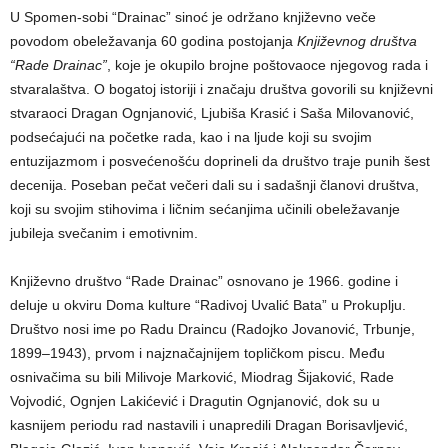
U Spomen-sobi “Drainac” sinoć je održano književno veče
povodom obeležavanja 60 godina postojanja
Književnog društva
“Rade Drainac”
, koje je okupilo brojne poštovaoce njegovog rada i
stvaralaštva. O bogatoj istoriji i značaju društva govorili su književni
stvaraoci Dragan Ognjanović, Ljubiša Krasić i Saša Milovanović,
podsećajući na početke rada, kao i na ljude koji su svojim
entuzijazmom i posvećenošću doprineli da društvo traje punih šest
decenija. Poseban pečat večeri dali su i sadašnji članovi društva,
koji su svojim stihovima i ličnim sećanjima učinili obeležavanje
jubileja svečanim i emotivnim.
Književno društvo “Rade Drainac” osnovano je 1966. godine i
deluje u okviru Doma kulture “Radivoj Uvalić Bata” u Prokuplju.
Društvo nosi ime po Radu Draincu (Radojko Jovanović, Trbunje,
1899–1943), prvom i najznačajnijem topličkom piscu. Među
osnivačima su bili Milivoje Marković, Miodrag Šijaković, Rade
Vojvodić, Ognjen Lakićević i Dragutin Ognjanović, dok su u
kasnijem periodu rad nastavili i unapredili Dragan Borisavljević,