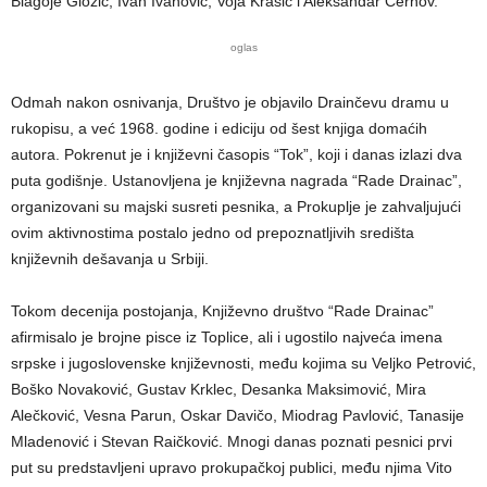
Blagoje Glozić, Ivan Ivanović, Voja Krasić i Aleksandar Černov.
oglas
Odmah nakon osnivanja, Društvo je objavilo Drainčevu dramu u
rukopisu, a već 1968. godine i ediciju od šest knjiga domaćih
autora. Pokrenut je i književni časopis “Tok”, koji i danas izlazi dva
puta godišnje. Ustanovljena je književna nagrada “Rade Drainac”,
organizovani su majski susreti pesnika, a Prokuplje je zahvaljujući
ovim aktivnostima postalo jedno od prepoznatljivih središta
književnih dešavanja u Srbiji.
Tokom decenija postojanja, Književno društvo “Rade Drainac”
afirmisalo je brojne pisce iz Toplice, ali i ugostilo najveća imena
srpske i jugoslovenske književnosti, među kojima su Veljko Petrović,
Boško Novaković, Gustav Krklec, Desanka Maksimović, Mira
Alečković, Vesna Parun, Oskar Davičo, Miodrag Pavlović, Tanasije
Mladenović i Stevan Raičković. Mnogi danas poznati pesnici prvi
put su predstavljeni upravo prokupačkoj publici, među njima Vito