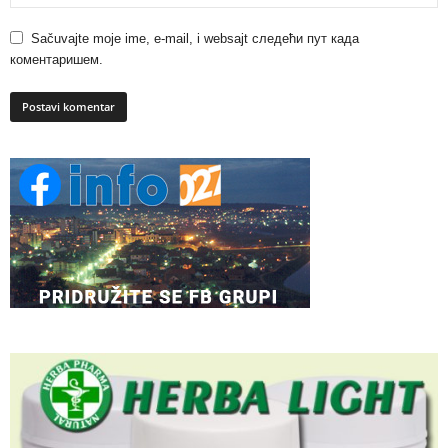
Sačuvajte moje ime, e-mail, i websajt следећи пут када
коментаришем.