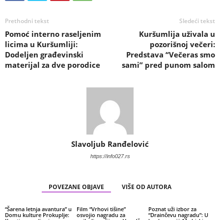
Prethodni tekst
Sledeći tekst
Pomoć interno raseljenim
Kuršumlija uživala u
licima u Kuršumliji:
pozorišnoj večeri:
Dodeljen građevinski
Predstava “Večeras smo
materijal za dve porodice
sami” pred punom salom
Slavoljub Ranđelović
https://info027.rs
POVEZANE OBJAVE
VIŠE OD AUTORA
“Šarena letnja avantura” u
Film “Vrhovi tišine”
Poznat uži izbor za
Domu kulture Prokuplje:
osvojio nagradu za
“Drainčevu nagradu”: U