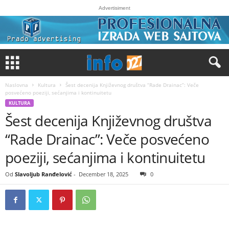
Advertisiment
Naslovna
Kultura
Šest decenija Književnog društva “Rade Drainac”: Veče
posvećeno poeziji, sećanjima i kontinuitetu
KULTURA
Šest decenija Književnog društva
“Rade Drainac”: Veče posvećeno
poeziji, sećanjima i kontinuitetu
Od
Slavoljub Ranđelović
-
December 18, 2025
0