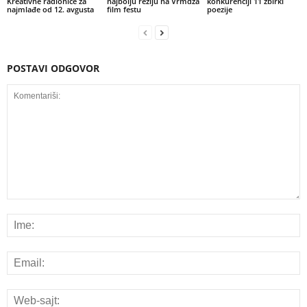
Kreativne radionice za
najbolju režiju na Vrmdža
konkurenciji 11 zbirki
najmlađe od 12. avgusta
film festu
poezije
POSTAVI ODGOVOR