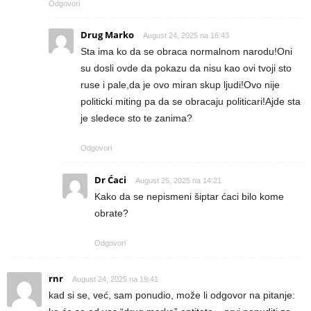
Odgovori
Drug Marko
August 24, 2025 na 16:43
Sta ima ko da se obraca normalnom narodu!Oni
su dosli ovde da pokazu da nisu kao ovi tvoji sto
ruse i pale,da je ovo miran skup ljudi!Ovo nije
politicki miting pa da se obracaju politicari!Ajde sta
je sledece sto te zanima?
Odgovori
Dr Ćaci
August 25, 2025 na 14:21
Kako da se nepismeni šiptar ćaci bilo kome
obrate?
Odgovori
rnr
August 24, 2025 na 19:41
kad si se, već, sam ponudio, može li odgovor na pitanje: