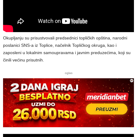
Okupljanju su prisustvovali predsednici topličkih opština, narodni
poslanici SNS-a iz Toplice, načelnik Topličkog okruga, kao i
zaposleni u lokalnim samoupravama i javnim preduzećima, koji su
činili većinu prisutnih.
oglas