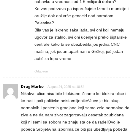
nabavku u vrednosti od 1.6 milijardi dolara?
Ko vas podrzava pa isporučujete Izraelu municije i
oružije dok oni vrše genocid nad narodom
Palestine?
Bila vas je iskreno šaka jada, svi oni koji nemaju
ugovor za stalno, svi oni ucenjeni preko šiptarske
centrale kako bi se obezbedila još jedna CNC
mašina, još jedan apartman u Grčkoj, još jedan
autić za lepo vreme….
Odgovori
Drug Marko
August 24, 2025 na 10:54
Nikakve ulice nisu bile blokirane!Znamo ko blokira ulice i
ko rusi i pali politicke neistomiljenike!Juce je bio skup
normalnih i postenih gradjana koji samo zele normalno da
zive a ne da nam zivot zagorcavaju desetak zgubidana
koji ni sami sa sobom ne znaju sta ce da rade!Ovo je
pobeda Srbije!A na izborima ce biti jos ubedljivija pobeda!