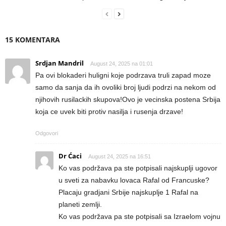
15 KOMENTARA
Srdjan Mandril
August 24, 2025 na 01:01
Pa ovi blokaderi huligni koje podrzava truli zapad moze
samo da sanja da ih ovoliki broj ljudi podrzi na nekom od
njihovih rusilackih skupova!Ovo je vecinska postena Srbija
koja ce uvek biti protiv nasilja i rusenja drzave!
Odgovori
Dr Ćaci
August 24, 2025 na 16:51
Ko vas podržava pa ste potpisali najskuplji ugovor
u sveti za nabavku lovaca Rafal od Francuske?
Placaju gradjani Srbije najskuplje 1 Rafal na
planeti zemlji.
Ko vas podržava pa ste potpisali sa Izraelom vojnu