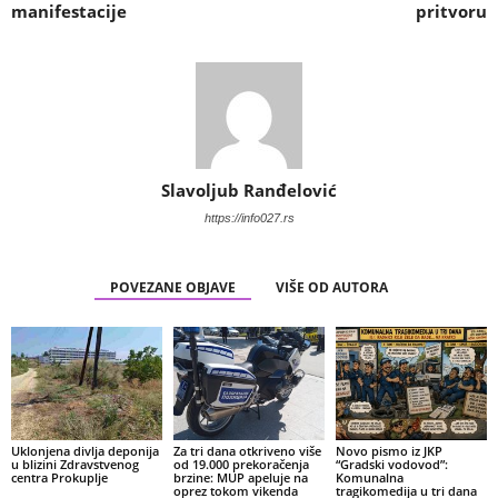
manifestacije
pritvoru
Slavoljub Ranđelović
https://info027.rs
POVEZANE OBJAVE
VIŠE OD AUTORA
Uklonjena divlja deponija
Za tri dana otkriveno više
Novo pismo iz JKP
u blizini Zdravstvenog
od 19.000 prekoračenja
“Gradski vodovod”:
centra Prokuplje
brzine: MUP apeluje na
Komunalna
oprez tokom vikenda
tragikomedija u tri dana