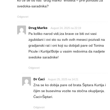
ko će se od vas “drug marko” entiteta – prvi ponuditi za
svedoka-saradnika?
Odgovori
Drug Marko
August 24, 2025 na 22:19
Pa koliko narod vidi,iza brave ce biti ovi vasi
zgubidani i ovi sto su svih ovih meseci pozivali na
gradjanski rat i oni koji su dobijali pare od Tonina
Picule i Kurtija!Bolje u vasim redovima da nadjete
svedoke saradnike!
Odgovori
Dr Ćaci
August 25, 2025 na 14:21
Zna se ko dobija pare od brata Šiptara Kurtija i
čijim se busevima vozite na stočna okupljanja.
Ćaci=Šiptari.
Odgovori