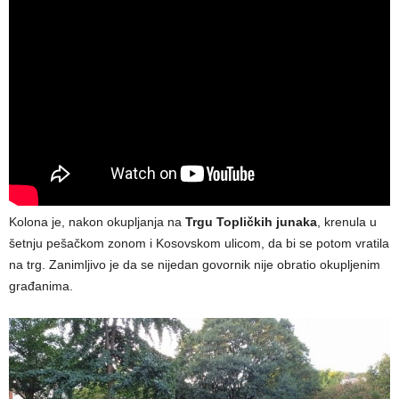
Kolona je, nakon okupljanja na
Trgu Topličkih junaka
, krenula u
šetnju pešačkom zonom i Kosovskom ulicom, da bi se potom vratila
na trg. Zanimljivo je da se nijedan govornik nije obratio okupljenim
građanima.