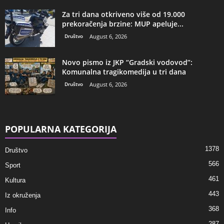
Za tri dana otkriveno više od 19.000
prekoračenja brzine: MUP apeluje...
Društvo
August 6, 2026
Novo pismo iz JKP “Gradski vodovod”:
Komunalna tragikomedija u tri dana
Društvo
August 6, 2026
POPULARNA KATEGORIJA
1378
Društvo
566
Sport
461
Kultura
443
Iz okruženja
368
Info
287