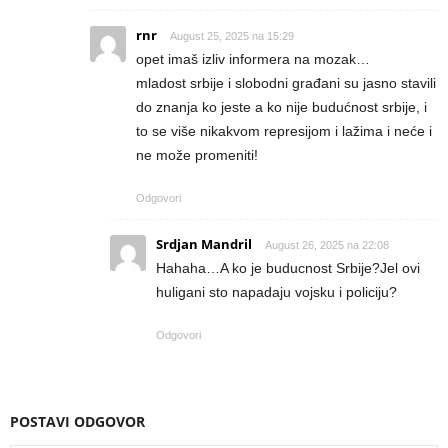
rnr
August 25, 2025 na 15:29
opet imaš izliv informera na mozak…
mladost srbije i slobodni građani su jasno stavili
do znanja ko jeste a ko nije budućnost srbije, i
to se više nikakvom represijom i lažima i neće i
ne može promeniti!
Odgovori
Srdjan Mandril
August 26, 2025 na 22:08
Hahaha…A ko je buducnost Srbije?Jel ovi
huligani sto napadaju vojsku i policiju?
Odgovori
POSTAVI ODGOVOR