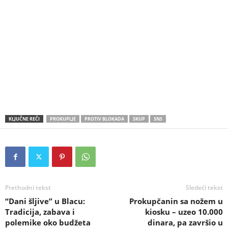
KLJUČNE REČI
PROKUPLJE
PROTIV BLOKADA
SKUP
SNS
Prethodni tekst
Sledeći tekst
“Dani šljive” u Blacu:
Prokupčanin sa nožem u
Tradicija, zabava i
kiosku – uzeo 10.000
polemike oko budžeta
dinara, pa završio u