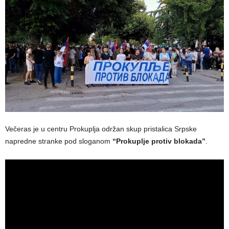
Večeras je u centru Prokuplja održan skup pristalica Srpske
napredne stranke pod sloganom
“Prokuplje protiv blokada”
.