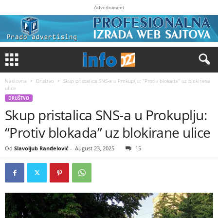
Advertisiment
Naslovna
Društvo
Skup pristalica SNS-a u Prokuplju: “Protiv blokada” uz blokirane
ulice
DRUŠTVO
Skup pristalica SNS-a u Prokuplju:
“Protiv blokada” uz blokirane ulice
Od
Slavoljub Ranđelović
-
August 23, 2025
15