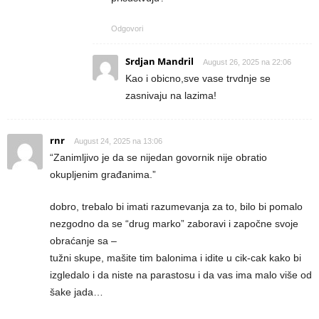
Odgovori
Srdjan Mandril
August 26, 2025 na 22:06
Kao i obicno,sve vase trvdnje se
zasnivaju na lazima!
rnr
August 24, 2025 na 13:06
“Zanimljivo je da se nijedan govornik nije obratio
okupljenim građanima.”
dobro, trebalo bi imati razumevanja za to, bilo bi pomalo
nezgodno da se “drug marko” zaboravi i započne svoje
obraćanje sa –
tužni skupe, mašite tim balonima i idite u cik-cak kako bi
izgledalo i da niste na parastosu i da vas ima malo više od
šake jada…