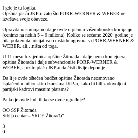
I gde je tu logika.
Opština plaća JKP-u zato što PORR-WERNER & WEBER ne
izvršava svoje obaveze.
Opravdano sumnjamo da je ovde u pitanju višemilionska korupciju
(cenimo na nekih 5 – 6 miliona). Koliko se sećamo 2020. godine je
bila pokrenuta inicijativa o raskidu ugovora sa PORR-WERNER &
WEBER, ali…ništa od toga.
U 11 mesnih zajednica opštine Žitorađa i dalje nema kontejnera,
opština Žitorađa i dalje subvencioniše PORR-WERNER &
WEBER, a uz to plaća JKP-u da čisti divlje deponije.
Da li je ovde oštećen budžet opštine Žitorađa neosnovano
isplaćenim milionskim iznosima JKP-u, kako bi bili zadovoljeni
partijski kadrovi masnim platama?
Pa ko je ovde lud, ili ko se ovde ugrađuje?
OO SSP Žitorađa
Srbija centar – SRCE Žitorađa”
3
0