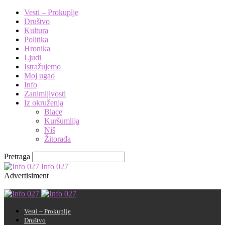
Vesti – Prokuplje
Društvo
Kultura
Politika
Hronika
Ljudi
Istražujemo
Moj ugao
Info
Zanimljivosti
Iz okruženja
Blace
Kuršumlija
Niš
Žitorađa
Pretraga
Info 027
Advertisiment
Vesti – Prokuplje
Društvo