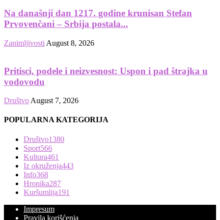
Na današnji dan 1217. godine krunisan Stefan
Prvovenčani – Srbija postala...
Zanimljivosti
August 8, 2026
Pritisci, podele i neizvesnost: Uspon i pad štrajka u
vodovodu
Društvo
August 7, 2026
POPULARNA KATEGORIJA
Društvo
1380
Sport
566
Kultura
461
Iz okruženja
443
Info
368
Hronika
287
Kuršumlija
191
Impresum
Pravila korišćenja