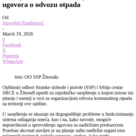
ugovora o odvozu otpada
Od
Slavoljub Ranđelović
-
March 19, 2026
0
Facebook
X
Pinterest
WhatsApp
foto: OO SSP Žitorađa
Opštinski odbori Stranke slobode i pravde (SSP) i Srbija centar
SRCE u Žitorađi uputili su zajedničko saopštenje u kojem iznose niz
pitanja i sumnji u vezi sa organizacijom odvoza komunalnog otpada
na teritoriji ove opštine.
U saopštenju se ukazuje na dugogodišnje probleme u funkcionisanju
sistema odlaganja smeća, kao i na, kako navode, moguće
nepravilnosti u sprovođenju ugovora sa nadležnim preduzećem.
Poseban akcenat stavljen je na pitanje zašto nadležni organi nisu
pokrenuli postupak raskida ugovora, uprkos, kako tvrde,