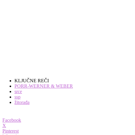
KLJUČNE REČI
PORR-WERNER & WEBER
srce
ssp
žitorađa
Facebook
X
Pinterest