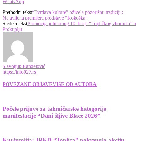
WhatsApp
Prethodni tekst
“Tvrđava kulture” oživela pozorišnu tradiciju:
Najavljena premijera predstave “Kokoška”
Sledeći tekst
Promocija jubilarnog 10. broja “Topličkog zbornika” u
Prokuplju
Slavoljub Ranđelović
https://info027.rs
POVEZANE OBJAVE
VIŠE OD AUTORA
Počele prijave za takmičarske kategorije
manifestacije “Dani šljive Blace 2026”
Kuršumlija: JPKD “Toplica” pokrenulo akciju