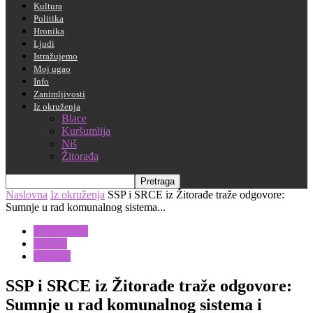
Kultura
Politika
Hronika
Ljudi
Istražujemo
Moj ugao
Info
Zanimljivosti
Iz okruženja
Blace
Kuršumlija
Niš
Žitorađa
Naslovna
Iz okruženja
SSP i SRCE iz Žitorađe traže odgovore:
Sumnje u rad komunalnog sistema...
Iz okruženja
Politika
Žitorađa
SSP i SRCE iz Žitorađe traže odgovore:
Sumnje u rad komunalnog sistema i