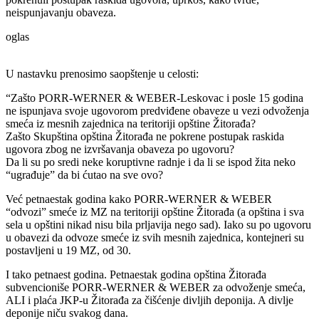
neispunjavanju obaveza.
oglas
U nastavku prenosimo saopštenje u celosti:
“Zašto PORR-WERNER & WEBER-Leskovac i posle 15 godina
ne ispunjava svoje ugovorom predviđene obaveze u vezi odvoženja
smeća iz mesnih zajednica na teritoriji opštine Žitorađa?
Zašto Skupština opština Žitorađa ne pokrene postupak raskida
ugovora zbog ne izvršavanja obaveza po ugovoru?
Da li su po sredi neke koruptivne radnje i da li se ispod žita neko
“ugrađuje” da bi ćutao na sve ovo?
Već petnaestak godina kako PORR-WERNER & WEBER
“odvozi” smeće iz MZ na teritoriji opštine Žitorađa (a opština i sva
sela u opštini nikad nisu bila prljavija nego sad). Iako su po ugovoru
u obavezi da odvoze smeće iz svih mesnih zajednica, kontejneri su
postavljeni u 19 MZ, od 30.
I tako petnaest godina. Petnaestak godina opština Žitorađa
subvencioniše PORR-WERNER & WEBER za odvoženje smeća,
ALI i plaća JKP-u Žitorađa za čišćenje divljih deponija. A divlje
deponije niču svakog dana.