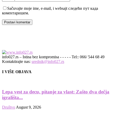
Sačuvajte moje ime, e-mail, i websajt следећи пут када
коментаришем.
info027.rs – Istina bez kompromisa - - - - - Tel:: 066/ 544 68 49
Kontaktirajte nas:
urednik@info027.rs
I VIŠE OBJAVA
Lepa vest za decu, pitanje za vlast: Zašto dva dečja
igrališta...
Društvo
August 9, 2026