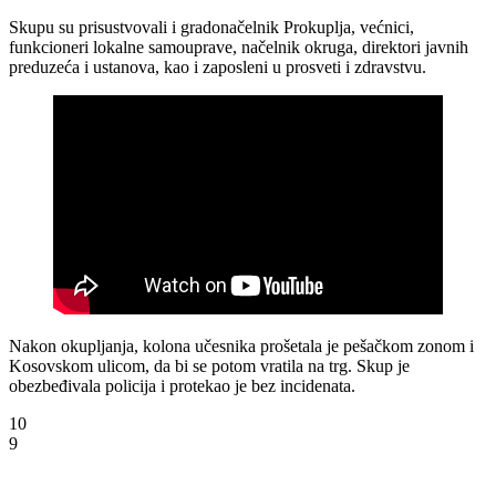
Skupu su prisustvovali i gradonačelnik Prokuplja, većnici,
funkcioneri lokalne samouprave, načelnik okruga, direktori javnih
preduzeća i ustanova, kao i zaposleni u prosveti i zdravstvu.
Nakon okupljanja, kolona učesnika prošetala je pešačkom zonom i
Kosovskom ulicom, da bi se potom vratila na trg. Skup je
obezbeđivala policija i protekao je bez incidenata.
10
9