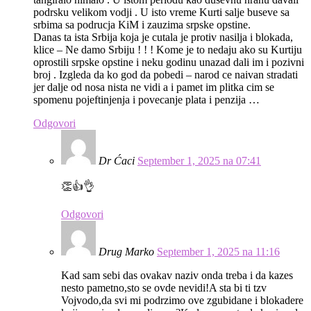
podrsku velikom vodji . U isto vreme Kurti salje buseve sa
srbima sa podrucja KiM i zauzima srpske opstine.
Danas ta ista Srbija koja je cutala je protiv nasilja i blokada,
klice – Ne damo Srbiju ! ! ! Kome je to nedaju ako su Kurtiju
oprostili srpske opstine i neku godinu unazad dali im i pozivni
broj . Izgleda da ko god da pobedi – narod ce naivan stradati
jer dalje od nosa nista ne vidi a i pamet im plitka cim se
spomenu pojeftinjenja i povecanje plata i penzija …
Odgovori
Dr Ćaci
September 1, 2025 na 07:41
👏👍👌
Odgovori
Drug Marko
September 1, 2025 na 11:16
Kad sam sebi das ovakav naziv onda treba i da kazes
nesto pametno,sto se ovde nevidi!A sta bi ti tzv
Vojvodo,da svi mi podrzimo ove zgubidane i blokadere