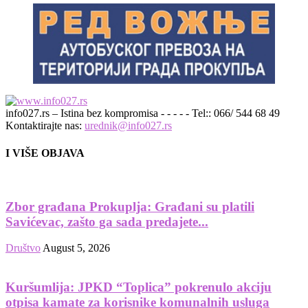
info027.rs – Istina bez kompromisa - - - - - Tel:: 066/ 544 68 49
Kontaktirajte nas:
urednik@info027.rs
I VIŠE OBJAVA
Zbor građana Prokuplja: Građani su platili
Savićevac, zašto ga sada predajete...
Društvo
August 5, 2026
Kuršumlija: JPKD “Toplica” pokrenulo akciju
otpisa kamate za korisnike komunalnih usluga