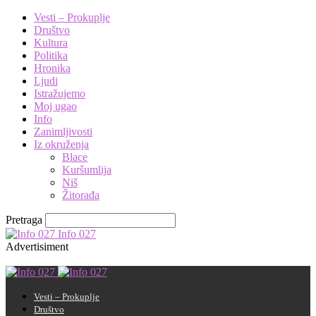
Vesti – Prokuplje
Društvo
Kultura
Politika
Hronika
Ljudi
Istražujemo
Moj ugao
Info
Zanimljivosti
Iz okruženja
Blace
Kuršumlija
Niš
Žitorađa
Pretraga
Info 027
Advertisiment
Vesti – Prokuplje
Društvo