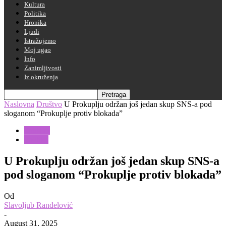
Kultura
Politika
Hronika
Ljudi
Istražujemo
Moj ugao
Info
Zanimljivosti
Iz okruženja
Naslovna
Društvo
U Prokuplju održan još jedan skup SNS-a pod
sloganom “Prokuplje protiv blokada”
Društvo
Politika
U Prokuplju održan još jedan skup SNS-a
pod sloganom “Prokuplje protiv blokada”
Od
Slavoljub Ranđelović
-
August 31, 2025