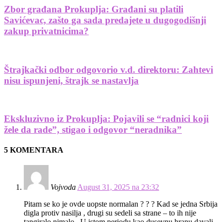
Zbor građana Prokuplja: Građani su platili
Savićevac, zašto ga sada predajete u dugogodišnji
zakup privatnicima?
Štrajkački odbor odgovorio v.d. direktoru: Zahtevi
nisu ispunjeni, štrajk se nastavlja
Ekskluzivno iz Prokuplja: Pojavili se “radnici koji
žele da rade”, stigao i odgovor “neradnika”
5 KOMENTARA
Vojvoda
August 31, 2025 na 23:32
Pitam se ko je ovde uopste normalan ? ? ? Kad se jedna Srbija
digla protiv nasilja , drugi su sedeli sa strane – to ih nije
tangiralo nimalo . U istom periodu kao dusevnu hranu davali