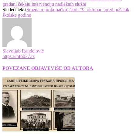
građani čekaju intervenciju nadležnih službi
Sledeći tekst
Smena u prokupačkoj školi “9. oktobar” pred početak
školske godine
Slavoljub Ranđelović
https://info027.rs
POVEZANE OBJAVE
VIŠE OD AUTORA