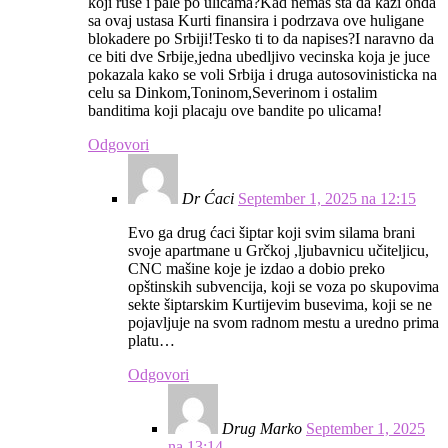
koji ruse i pale po ulicama?Kad nemas sta da kazi onda
sa ovaj ustasa Kurti finansira i podrzava ove huligane
blokadere po Srbiji!Tesko ti to da napises?I naravno da
ce biti dve Srbije,jedna ubedljivo vecinska koja je juce
pokazala kako se voli Srbija i druga autosovinisticka na
celu sa Dinkom,Toninom,Severinom i ostalim
banditima koji placaju ove bandite po ulicama!
Odgovori
Dr Ćaci
September 1, 2025 na 12:15
Evo ga drug ćaci šiptar koji svim silama brani
svoje apartmane u Grčkoj ,ljubavnicu učiteljicu,
CNC mašine koje je izdao a dobio preko
opštinskih subvencija, koji se voza po skupovima
sekte šiptarskim Kurtijevim busevima, koji se ne
pojavljuje na svom radnom mestu a uredno prima
platu…
Odgovori
Drug Marko
September 1, 2025
na 13:14