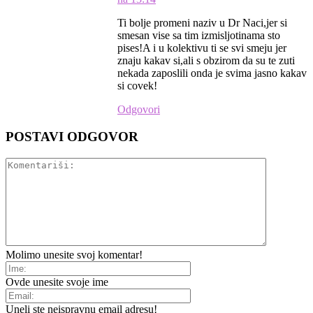
Ti bolje promeni naziv u Dr Naci,jer si
smesan vise sa tim izmisljotinama sto
pises!A i u kolektivu ti se svi smeju jer
znaju kakav si,ali s obzirom da su te zuti
nekada zaposlili onda je svima jasno kakav
si covek!
Odgovori
POSTAVI ODGOVOR
Molimo unesite svoj komentar!
Ovde unesite svoje ime
Uneli ste neispravnu email adresu!