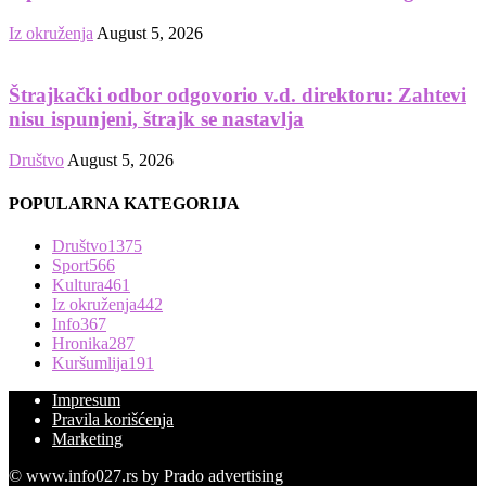
Iz okruženja
August 5, 2026
Štrajkački odbor odgovorio v.d. direktoru: Zahtevi
nisu ispunjeni, štrajk se nastavlja
Društvo
August 5, 2026
POPULARNA KATEGORIJA
Društvo
1375
Sport
566
Kultura
461
Iz okruženja
442
Info
367
Hronika
287
Kuršumlija
191
Impresum
Pravila korišćenja
Marketing
© www.info027.rs by Prado advertising