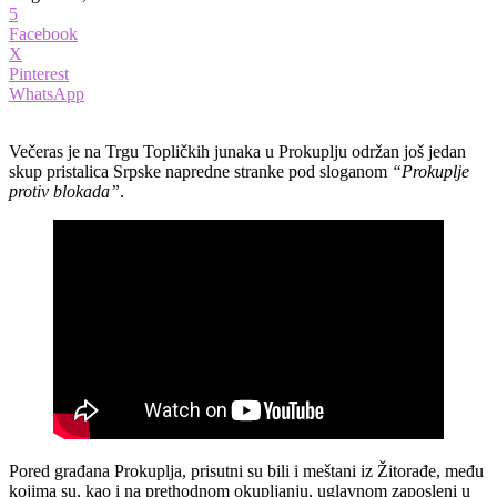
5
Facebook
X
Pinterest
WhatsApp
Večeras je na Trgu Topličkih junaka u Prokuplju održan još jedan
skup pristalica Srpske napredne stranke pod sloganom
“Prokuplje
protiv blokada”
.
Pored građana Prokuplja, prisutni su bili i meštani iz Žitorađe, među
kojima su, kao i na prethodnom okupljanju, uglavnom zaposleni u