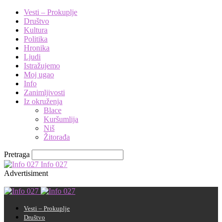
Vesti – Prokuplje
Društvo
Kultura
Politika
Hronika
Ljudi
Istražujemo
Moj ugao
Info
Zanimljivosti
Iz okruženja
Blace
Kuršumlija
Niš
Žitorađa
Pretraga
Info 027
Advertisiment
Vesti – Prokuplje
Društvo