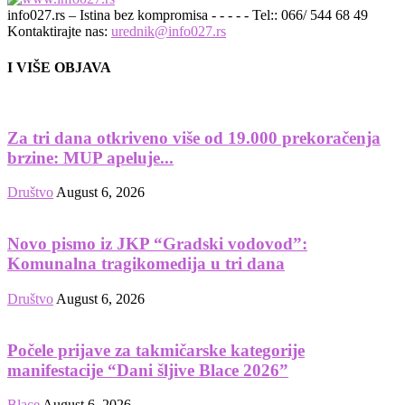
info027.rs – Istina bez kompromisa - - - - - Tel:: 066/ 544 68 49
Kontaktirajte nas:
urednik@info027.rs
I VIŠE OBJAVA
Za tri dana otkriveno više od 19.000 prekoračenja
brzine: MUP apeluje...
Društvo
August 6, 2026
Novo pismo iz JKP “Gradski vodovod”:
Komunalna tragikomedija u tri dana
Društvo
August 6, 2026
Počele prijave za takmičarske kategorije
manifestacije “Dani šljive Blace 2026”
Blace
August 6, 2026