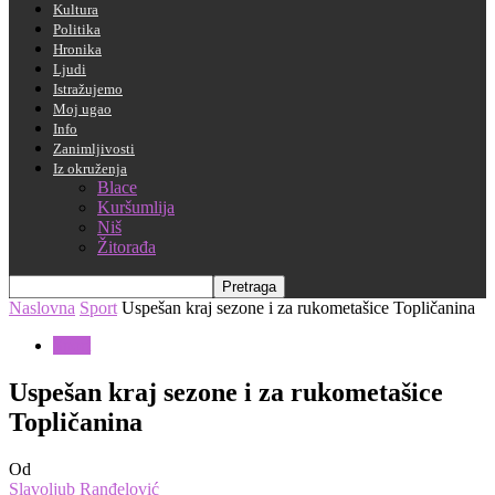
Kultura
Politika
Hronika
Ljudi
Istražujemo
Moj ugao
Info
Zanimljivosti
Iz okruženja
Blace
Kuršumlija
Niš
Žitorađa
Naslovna
Sport
Uspešan kraj sezone i za rukometašice Topličanina
Sport
Uspešan kraj sezone i za rukometašice
Topličanina
Od
Slavoljub Ranđelović