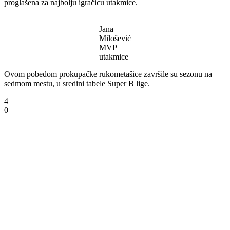
proglašena za najbolju igračicu utakmice.
Jana
Milošević
MVP
utakmice
Ovom pobedom prokupačke rukometašice završile su sezonu na
sedmom mestu, u sredini tabele Super B lige.
4
0