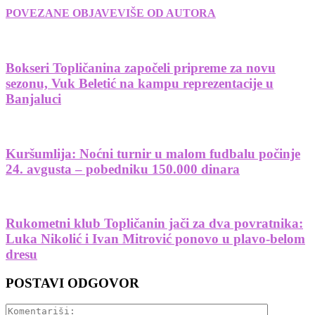
POVEZANE OBJAVE
VIŠE OD AUTORA
Bokseri Topličanina započeli pripreme za novu
sezonu, Vuk Beletić na kampu reprezentacije u
Banjaluci
Kuršumlija: Noćni turnir u malom fudbalu počinje
24. avgusta – pobedniku 150.000 dinara
Rukometni klub Topličanin jači za dva povratnika:
Luka Nikolić i Ivan Mitrović ponovo u plavo-belom
dresu
POSTAVI ODGOVOR