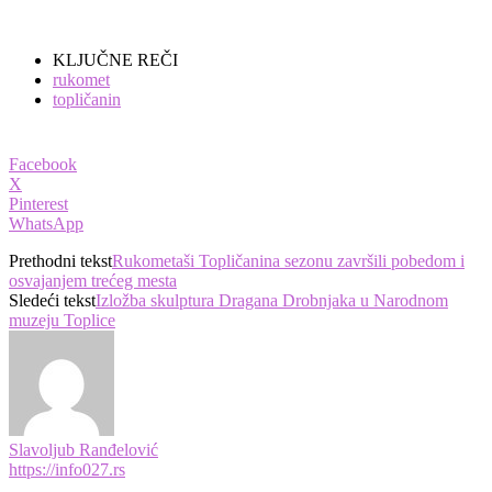
KLJUČNE REČI
rukomet
topličanin
Facebook
X
Pinterest
WhatsApp
Prethodni tekst
Rukometaši Topličanina sezonu završili pobedom i
osvajanjem trećeg mesta
Sledeći tekst
Izložba skulptura Dragana Drobnjaka u Narodnom
muzeju Toplice
Slavoljub Ranđelović
https://info027.rs