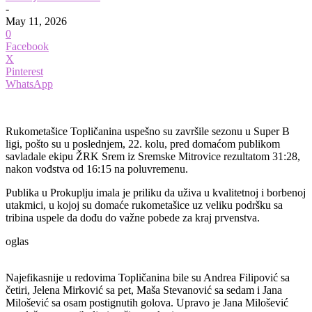
-
May 11, 2026
0
Facebook
X
Pinterest
WhatsApp
Rukometašice Topličanina uspešno su završile sezonu u Super B
ligi, pošto su u poslednjem, 22. kolu, pred domaćom publikom
savladale ekipu ŽRK Srem iz Sremske Mitrovice rezultatom 31:28,
nakon vođstva od 16:15 na poluvremenu.
Publika u Prokuplju imala je priliku da uživa u kvalitetnoj i borbenoj
utakmici, u kojoj su domaće rukometašice uz veliku podršku sa
tribina uspele da dođu do važne pobede za kraj prvenstva.
oglas
Najefikasnije u redovima Topličanina bile su Andrea Filipović sa
četiri, Jelena Mirković sa pet, Maša Stevanović sa sedam i Jana
Milošević sa osam postignutih golova. Upravo je Jana Milošević