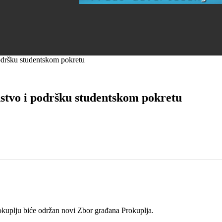
podršku studentskom pokretu
nstvo i podršku studentskom pokretu
okuplju biće održan novi Zbor građana Prokuplja.