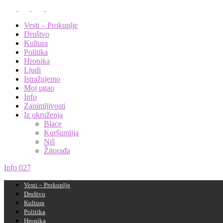
Vesti – Prokuplje
Društvo
Kultura
Politika
Hronika
Ljudi
Istražujemo
Moj ugao
Info
Zanimljivosti
Iz okruženja
Blace
Kuršumlija
Niš
Žitorađa
Info 027
Vesti – Prokuplje
Društvo
Kultura
Politika
Hronika