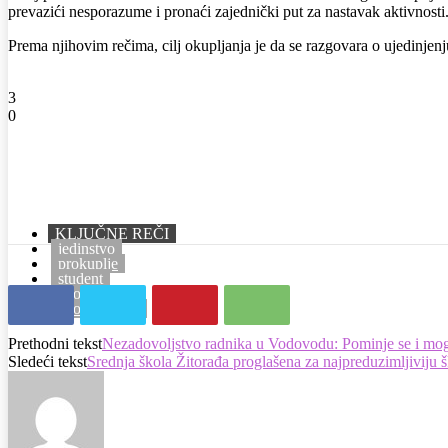
prevazići nesporazume i pronaći zajednički put za nastavak aktivnosti
Prema njihovim rečima, cilj okupljanja je da se razgovara o ujedinjen
3
0
KLJUČNE REČI
jedinstvo
prokuplje
student
zbor
zbor građana
Prethodni tekst
Nezadovoljstvo radnika u Vodovodu: Pominje se i mog
Sledeći tekst
Srednja škola Žitorađa proglašena za najpreduzimljiviju š