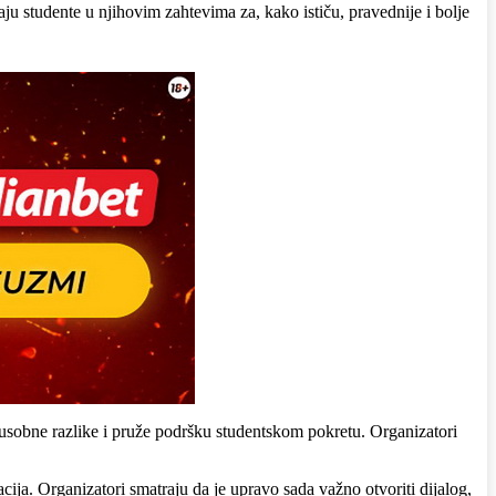
ju studente u njihovim zahtevima za, kako ističu, pravednije i bolje
eđusobne razlike i pruže podršku studentskom pokretu. Organizatori
cija. Organizatori smatraju da je upravo sada važno otvoriti dijalog,