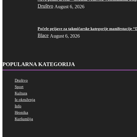
Društvo
August 6, 2026
Počele prijave za takmičarske kategorije manifestacije “
Blace
August 6, 2026
POPULARNA KATEGORIJA
Društvo
Sport
Kultura
Iz okruženja
Info
Hronika
Kuršumlija