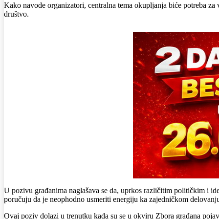
Kako navode organizatori, centralna tema okupljanja biće potreba za ve
društvo.
U pozivu građanima naglašava se da, uprkos različitim političkim i id
poručuju da je neophodno usmeriti energiju ka zajedničkom delovanju 
Ovaj poziv dolazi u trenutku kada su se u okviru Zbora građana pojavil