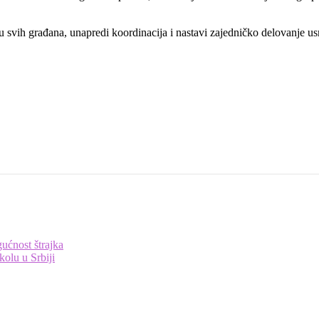
.
ju svih građana, unapredi koordinacija i nastavi zajedničko delovanje 
ućnost štrajka
kolu u Srbiji