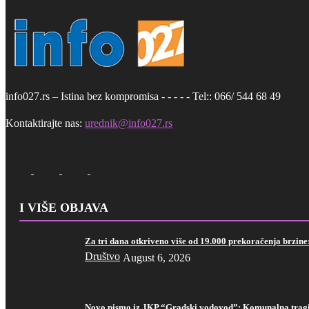
info027.rs – Istina bez kompromisa - - - - - Tel:: 066/ 544 68 49
Kontaktirajte nas:
urednik@info027.rs
I VIŠE OBJAVA
Za tri dana otkriveno više od 19.000 prekoračenja brzine
Društvo
August 6, 2026
Novo pismo iz JKP “Gradski vodovod”: Komunalna tragi