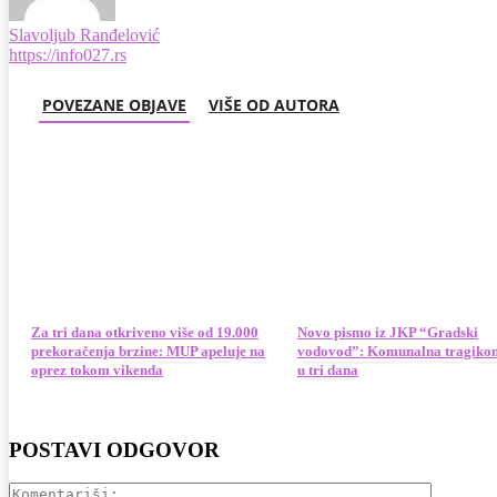
Slavoljub Ranđelović
https://info027.rs
POVEZANE OBJAVE
VIŠE OD AUTORA
Za tri dana otkriveno više od 19.000
Novo pismo iz JKP “Gradski
prekoračenja brzine: MUP apeluje na
vodovod”: Komunalna tragiko
oprez tokom vikenda
u tri dana
POSTAVI ODGOVOR