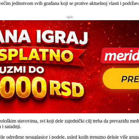
ćim jedinstvom svih građana koji se protive aktuelnoj vlasti i podržava
oglas
eološkim stavovima, svi koji dele zajednički cilj treba da prevaziđu m
i saradnji.
e određene nesuglasice i podele, usled kojih trenutno deluje više grupa