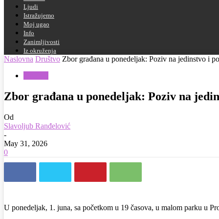
Ljudi
Istražujemo
Moj ugao
Info
Zanimljivosti
Iz okruženja
Naslovna
Društvo
Zbor građana u ponedeljak: Poziv na jedinstvo i 
Društvo
Zbor građana u ponedeljak: Poziv na jedi
Od
Slavoljub Ranđelović
-
May 31, 2026
0
U ponedeljak, 1. juna, sa početkom u 19 časova, u malom parku u Pr