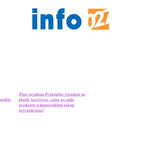
Zbor građana Prokuplja: Građani su
medija
platili Savićevac, zašto ga sada
predajete u dugogodišnji zakup
privatnicima?