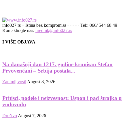
info027.rs – Istina bez kompromisa - - - - - Tel:: 066/ 544 68 49
Kontaktirajte nas:
urednik@info027.rs
I VIŠE OBJAVA
Na današnji dan 1217. godine krunisan Stefan
Prvovenčani – Srbija postala...
Zanimljivosti
August 8, 2026
Pritisci, podele i neizvesnost: Uspon i pad štrajka u
vodovodu
Društvo
August 7, 2026