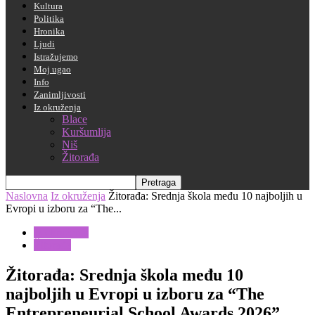
Kultura
Politika
Hronika
Ljudi
Istražujemo
Moj ugao
Info
Zanimljivosti
Iz okruženja
Blace
Kuršumlija
Niš
Žitorađa
Naslovna
Iz okruženja
Žitorađa: Srednja škola među 10 najboljih u
Evropi u izboru za “The...
Iz okruženja
Žitorađa
Žitorađa: Srednja škola među 10
najboljih u Evropi u izboru za “The
Entrepreneurial School Awards 2026”