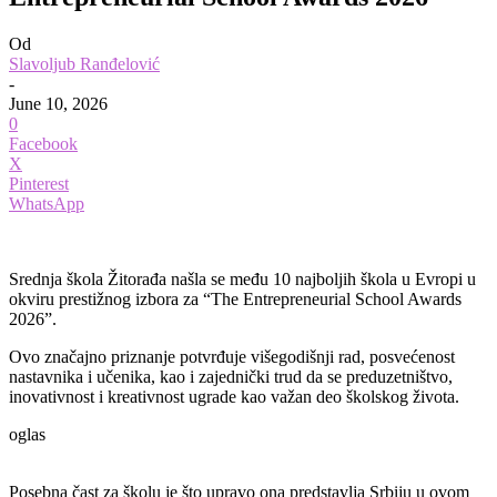
Od
Slavoljub Ranđelović
-
June 10, 2026
0
Facebook
X
Pinterest
WhatsApp
Srednja škola Žitorađa našla se među 10 najboljih škola u Evropi u
okviru prestižnog izbora za “The Entrepreneurial School Awards
2026”.
Ovo značajno priznanje potvrđuje višegodišnji rad, posvećenost
nastavnika i učenika, kao i zajednički trud da se preduzetništvo,
inovativnost i kreativnost ugrade kao važan deo školskog života.
oglas
Posebna čast za školu je što upravo ona predstavlja Srbiju u ovom