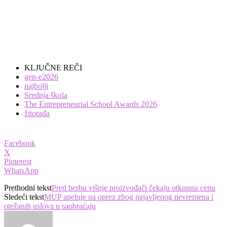
KLJUČNE REČI
gen-e2026
najbolji
Srednja škola
The Entrepreneurial School Awards 2026
žitorađa
Facebook
X
Pinterest
WhatsApp
Prethodni tekst
Pred berbu višnje proizvođači čekaju otkupnu cenu
Sledeći tekst
MUP apeluje na oprez zbog najavljenog nevremena i
otežanih uslova u saobraćaju