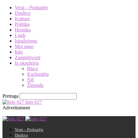
Vesti – Prokuplje
Društvo
Kultura
Politika
Hronika
Ljudi
Istražujemo
Moj ugao
Info
Zanimljivosti
Iz okruženja
Blace
Kuršumlija
Niš
Žitorađa
Pretraga
Info 027
Advertisiment
Vesti – Prokuplje
Društvo