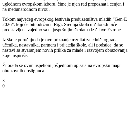
uglednom evropskom izboru, čime je njen rad prepoznat i cenjen i
na međunarodnom nivou.
Tokom najvećeg evropskog festivala preduzetništva mladih “Gen-E
2026”, koji će biti održan u Rigi, Srednja škola u Žitorađi biće
predstavljena zajedno sa najuspešnijim školama iz čitave Evrope.
Iz škole poručuju da je ovo priznanje rezultat zajedničkog rada
učenika, nastavnika, partnera i prijatelja škole, ali i podsticaj da se
nastavi sa stvaranjem novih prilika za mlade i razvojem obrazovanja
koje inspiriše.
Žitorađa se ovim uspehom još jednom upisala na evropsku mapu
obrazovnih dostignuća.
3
0