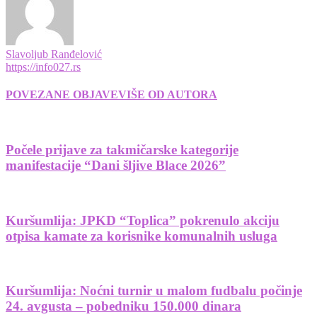
Slavoljub Ranđelović
https://info027.rs
POVEZANE OBJAVE
VIŠE OD AUTORA
Počele prijave za takmičarske kategorije
manifestacije “Dani šljive Blace 2026”
Kuršumlija: JPKD “Toplica” pokrenulo akciju
otpisa kamate za korisnike komunalnih usluga
Kuršumlija: Noćni turnir u malom fudbalu počinje
24. avgusta – pobedniku 150.000 dinara