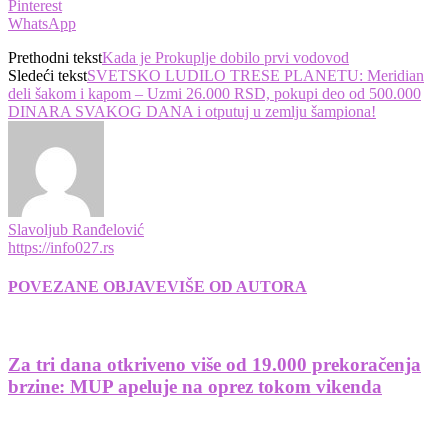
Pinterest
WhatsApp
Prethodni tekst
Kada je Prokuplje dobilo prvi vodovod
Sledeći tekst
SVETSKO LUDILO TRESE PLANETU: Meridian
deli šakom i kapom – Uzmi 26.000 RSD, pokupi deo od 500.000
DINARA SVAKOG DANA i otputuj u zemlju šampiona!
Slavoljub Ranđelović
https://info027.rs
POVEZANE OBJAVE
VIŠE OD AUTORA
Za tri dana otkriveno više od 19.000 prekoračenja
brzine: MUP apeluje na oprez tokom vikenda