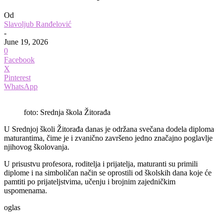
Od
Slavoljub Ranđelović
-
June 19, 2026
0
Facebook
X
Pinterest
WhatsApp
foto: Srednja škola Žitorađa
U Srednjoj školi Žitorađa danas je održana svečana dodela diploma
maturantima, čime je i zvanično završeno jedno značajno poglavlje
njihovog školovanja.
U prisustvu profesora, roditelja i prijatelja, maturanti su primili
diplome i na simboličan način se oprostili od školskih dana koje će
pamtiti po prijateljstvima, učenju i brojnim zajedničkim
uspomenama.
oglas