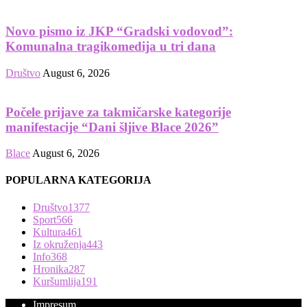
Novo pismo iz JKP “Gradski vodovod”:
Komunalna tragikomedija u tri dana
Društvo
August 6, 2026
Počele prijave za takmičarske kategorije
manifestacije “Dani šljive Blace 2026”
Blace
August 6, 2026
POPULARNA KATEGORIJA
Društvo
1377
Sport
566
Kultura
461
Iz okruženja
443
Info
368
Hronika
287
Kuršumlija
191
Impresum