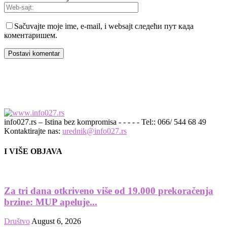
Sačuvajte moje ime, e-mail, i websajt следећи пут када
коментаришем.
info027.rs – Istina bez kompromisa - - - - - Tel:: 066/ 544 68 49
Kontaktirajte nas:
urednik@info027.rs
I VIŠE OBJAVA
Za tri dana otkriveno više od 19.000 prekoračenja
brzine: MUP apeluje...
Društvo
August 6, 2026