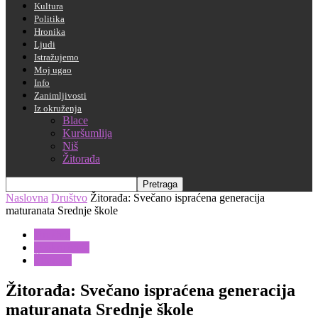
Kultura
Politika
Hronika
Ljudi
Istražujemo
Moj ugao
Info
Zanimljivosti
Iz okruženja
Blace
Kuršumlija
Niš
Žitorađa
Naslovna
Društvo
Žitorađa: Svečano ispraćena generacija
maturanata Srednje škole
Društvo
Iz okruženja
Žitorađa
Žitorađa: Svečano ispraćena generacija
maturanata Srednje škole