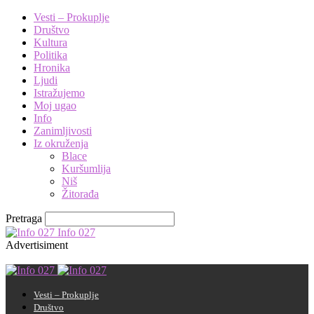
Vesti – Prokuplje
Društvo
Kultura
Politika
Hronika
Ljudi
Istražujemo
Moj ugao
Info
Zanimljivosti
Iz okruženja
Blace
Kuršumlija
Niš
Žitorađa
Pretraga
Info 027
Advertisiment
Vesti – Prokuplje
Društvo