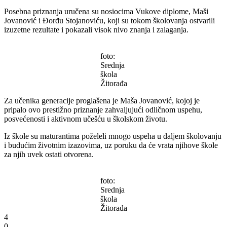
Posebna priznanja uručena su nosiocima Vukove diplome, Maši
Jovanović i Đorđu Stojanoviću, koji su tokom školovanja ostvarili
izuzetne rezultate i pokazali visok nivo znanja i zalaganja.
foto:
Srednja
škola
Žitorađa
Za učenika generacije proglašena je Maša Jovanović, kojoj je
pripalo ovo prestižno priznanje zahvaljujući odličnom uspehu,
posvećenosti i aktivnom učešću u školskom životu.
Iz škole su maturantima poželeli mnogo uspeha u daljem školovanju
i budućim životnim izazovima, uz poruku da će vrata njihove škole
za njih uvek ostati otvorena.
foto:
Srednja
škola
Žitorađa
4
0