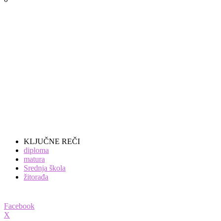
KLJUČNE REČI
diploma
matura
Srednja škola
žitorađa
Facebook
X