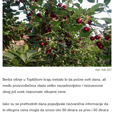
foto: Info 027
Berba višnje u Topličkom kraju trebalo bi da počne ovih dana, ali
među proizvođačima vlada veliko nezadovoljstvo i neizvesnost
zbog još uvek nepoznate otkupne cene.
Iako su se prethodnih dana pojavljivale nezvanične informacije da
bi otkupna cena mogla da iznosi oko 80 dinara za prvu i 50 dinara