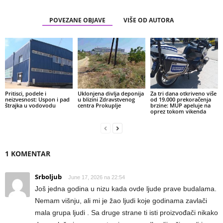
POVEZANE OBJAVE
VIŠE OD AUTORA
Pritisci, podele i
Uklonjena divlja deponija
Za tri dana otkriveno više
neizvesnost: Uspon i pad
u blizini Zdravstvenog
od 19.000 prekoračenja
štrajka u vodovodu
centra Prokuplje
brzine: MUP apeluje na
oprez tokom vikenda
1 KOMENTAR
Srboljub
June 17, 2026 na 22:54
Još jedna godina u nizu kada ovde ljude prave budalama.
Nemam višnju, ali mi je žao ljudi koje godinama zavlači
mala grupa ljudi . Sa druge strane ti isti proizvođači nikako