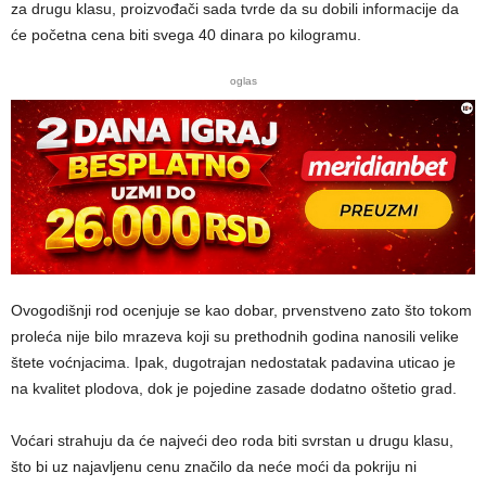
za drugu klasu, proizvođači sada tvrde da su dobili informacije da
će početna cena biti svega 40 dinara po kilogramu.
oglas
Ovogodišnji rod ocenjuje se kao dobar, prvenstveno zato što tokom
proleća nije bilo mrazeva koji su prethodnih godina nanosili velike
štete voćnjacima. Ipak, dugotrajan nedostatak padavina uticao je
na kvalitet plodova, dok je pojedine zasade dodatno oštetio grad.
Voćari strahuju da će najveći deo roda biti svrstan u drugu klasu,
što bi uz najavljenu cenu značilo da neće moći da pokriju ni