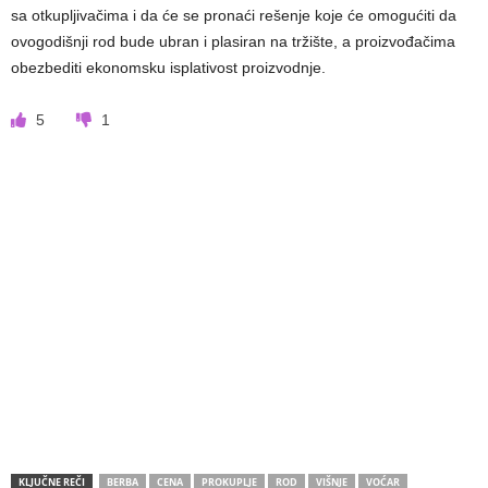
sa otkupljivačima i da će se pronaći rešenje koje će omogućiti da
ovogodišnji rod bude ubran i plasiran na tržište, a proizvođačima
obezbediti ekonomsku isplativost proizvodnje.
5
1
KLJUČNE REČI
BERBA
CENA
PROKUPLJE
ROD
VIŠNJE
VOĆAR