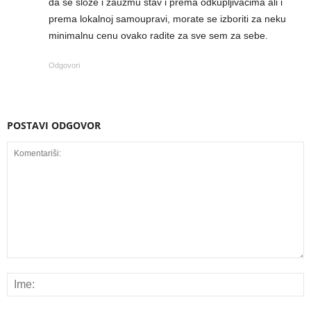
da se slože i zauzmu stav i prema odkupljivačima ali i
prema lokalnoj samoupravi, morate se izboriti za neku
minimalnu cenu ovako radite za sve sem za sebe.
Odgovori
POSTAVI ODGOVOR