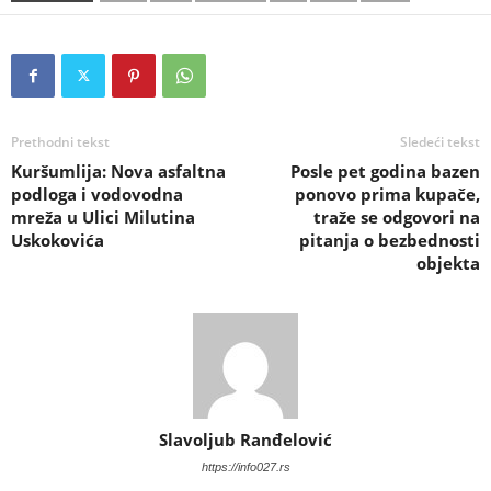
Prethodni tekst
Sledeći tekst
Kuršumlija: Nova asfaltna
Posle pet godina bazen
podloga i vodovodna
ponovo prima kupače,
mreža u Ulici Milutina
traže se odgovori na
Uskokovića
pitanja o bezbednosti
objekta
Slavoljub Ranđelović
https://info027.rs