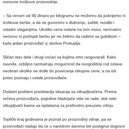
osnovne troškove proizvodnje.
– Sa cenom od 40 dinara po kilogramu ne možemo da pokrijemo ni
troškove berbe, a da ne govorimo o đubrenju, zaštiti, rezidbi i
ostalim ulaganjima. Ukoliko cena ostane na tom nivou, verovatno
nećemo ni počinjati berbu jer ne želimo da radimo sa gubitkom –
kaže jedan proizvođač iz okoline Prokuplja.
Sličan stav dele i drugi voćari sa kojima smo razgovarali. Kako
navode, ozbiljno razmatraju mogućnost da ovogodišnji rod ostave
neobran ukoliko ne dođe do povećanja otkupne cene, a na isti
potez pozivaju i ostale proizvođače.
Dodatni problem predstavlja situacija sa otkupljivačima. Prema
rečima proizvođača, pojedine hladnjače više ne rade, dok neki
otkupljivači kasne sa isplatama za prethodno preuzetu višnju.
Toplički kraj godinama je poznat po proizvodnji višnje, pa se
proizvođači nadaju da će u narednim danima biti postignut dogovor