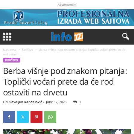
Advertisiment
Naslovna
Društvo
Berba višnje pod znakom pitanja: Toplički voćari prete da će
rod ostaviti...
DRUŠTVO
Berba višnje pod znakom pitanja:
Toplički voćari prete da će rod
ostaviti na drvetu
Od
Slavoljub Ranđelović
-
June 17, 2026
1