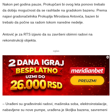
Nakon pet godina pauze, Prokupčani bi ovog leta ponovo trebalo
da dobiju mogućnost da se rashlade na gradskom bazenu. Prema
najavi gradonačelnika Prokuplja Miroslava Antovića, bazen bi
trebalo da počne sa radom tokom naredne nedelje.
Antović je za RTS izjavio da su završeni obimni radovi na
rekonstrukciji objekta.
oglas
– Urađeni su građevinski radovi, mašinska soba, elektroinstalacije,
nabavljene su nove pumpe, urađena je školjka bazena, savremeni