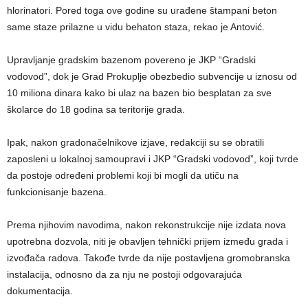
hlorinatori. Pored toga ove godine su urađene štampani beton
same staze prilazne u vidu behaton staza, rekao je Antović.
Upravljanje gradskim bazenom povereno je JKP “Gradski
vodovod”, dok je Grad Prokuplje obezbedio subvencije u iznosu od
10 miliona dinara kako bi ulaz na bazen bio besplatan za sve
školarce do 18 godina sa teritorije grada.
Ipak, nakon gradonačelnikove izjave, redakciji su se obratili
zaposleni u lokalnoj samoupravi i JKP “Gradski vodovod”, koji tvrde
da postoje određeni problemi koji bi mogli da utiču na
funkcionisanje bazena.
Prema njihovim navodima, nakon rekonstrukcije nije izdata nova
upotrebna dozvola, niti je obavljen tehnički prijem između grada i
izvođača radova. Takođe tvrde da nije postavljena gromobranska
instalacija, odnosno da za nju ne postoji odgovarajuća
dokumentacija.