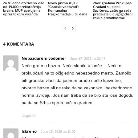
Za tri dana otkriveno više
Novo pismo iz JKP
Zbor građana Prokuplja:
od 19.000 prekoračenja
“Gradski vodovod”:
Građani su platili
brzine: MUP apeluje na
Komunalna
Savićevac, zašto ga sada
oprez tokom vikenda
tragikomedija u tri dana
predajete u dugogodišnji
zakup privatnicima?
4 KOMENTARA
Nebaždareni vodomer
June 17, 2026 na 22:47
Neće grom u bazen. Neće slonče u lonče… Neće ni
prokupčani na to očigledno nebezbedno mesto. Zamolio
bih gradske vlasti da jednom urade nešto kasvetno,
otvorite bazen ali ne tako da se zakonske i bezbednosne
norme izvrdaju. Još nam treba da se bilo šta loše dogodi,
pa da se Srbija sprda našim gradom.
Odgovori
Iskreno
June 18, 2026 na 11:09