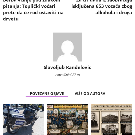
pitanja: Toplički voćari
isključena 653 vozača zbog
prete da će rod ostaviti na
alkohola i droga
drvetu
Slavoljub Ranđelović
https://info027.rs
POVEZANE OBJAVE
VIŠE OD AUTORA