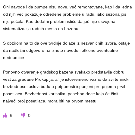
Oni navode i da pumpe nisu nove, već remontovane, kao i da jedna
od njih već pokazuje određene probleme u radu, iako sezona još
nije počela. Kao dodatni problem ističu da još nije usvojena
sistematizacija radnih mesta na bazenu.
S obzirom na to da ove tvrdnje dolaze iz nezvaničnih izvora, ostaje
da nadležni odgovore na iznete navode i otklone eventualne
nedoumice.
Ponovno otvaranje gradskog bazena svakako predstavlja dobru
vest za građane Prokuplja, ali je istovremeno važno da svi tehnički i
bezbednosni uslovi budu u potpunosti ispunjeni pre prijema prvih
posetilaca. Bezbednost korisnika, posebno dece koja će činiti
najveći broj posetilaca, mora biti na prvom mestu.
6
0