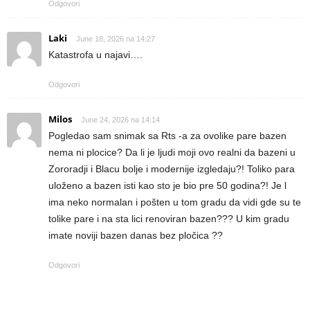
Odgovori
Laki
June 18, 2026 na 14:27
Katastrofa u najavi….
Odgovori
Milos
June 24, 2026 na 14:14
Pogledao sam snimak sa Rts -a za ovolike pare bazen
nema ni plocice? Da li je ljudi moji ovo realni da bazeni u
Zororadji i Blacu bolje i modernije izgledaju?! Toliko para
uloženo a bazen isti kao sto je bio pre 50 godina?! Je l
ima neko normalan i pošten u tom gradu da vidi gde su te
tolike pare i na sta lici renoviran bazen??? U kim gradu
imate noviji bazen danas bez pločica ??
Odgovori