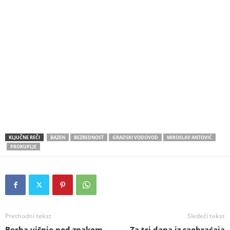
KLJUČNE REČI
BAZEN
BEZBEDNOST
GRADSKI VODOVOD
MIROSLAV ANTOVIĆ
PROKUPLJE
Prethodni tekst
Sledeći tekst
Berba višnje pod znakom
Za tri dana iz saobraćaja