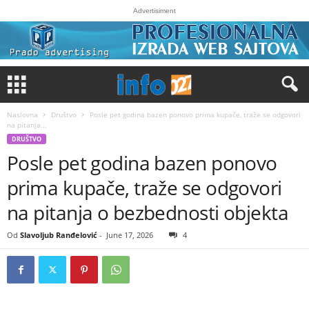
Advertisiment
Naslovna
Društvo
Posle pet godina bazen ponovo prima kupače, traže se odgovori
na pitanja...
DRUŠTVO
Posle pet godina bazen ponovo
prima kupače, traže se odgovori
na pitanja o bezbednosti objekta
Od
Slavoljub Ranđelović
-
June 17, 2026
4