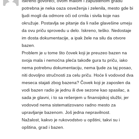
Iskreno govoreći, ovom malom i zapuštenom gradu
potrebna je neka oaza osveženja i zelenila, mesto gde bi
ljudi mogli da odmore oči od crnila i sivila koje nas
okružuje. Postavlja se pitanje da li naše glavešine umeju
da ovu priču sprovedu u delo. Iskreno, teško. Nedostaje
im dosta dokumentacije, a ipak žele na silu da otvore
bazen.
Problem je u tome što čovek koji je preuzeo bazen na
svoja mala i nemoćna pleća takođe gura tu priču, iako
nema potrebnu dokumentaciju, nema ljude za taj posao,
niti dovoljno stručnosti za celu priču. Hoće li vodovod dva
meseca stajati zbog bazena? Čovek koji je zaposlen da
vodi bazen radio je jednu ili dve sezone kao spasilac, a
sada je glavni, i to sa rešenjem u finansijskoj službi, jer
vodovod nema sistematizovano radno mesto za
upravljanje bazenom. Još jedna nepravilnost.
Nažalost, kakvo je rukovodstvo u opštini, takvi su i
opština, grad i bazen.