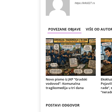
https://info027.rs
POVEZANE OBJAVE
VIŠE OD AUTO
Novo pismo iz JKP “Gradski
Ekskluz
vodovod”: Komunalna
Pojavili
tragikomedija u tri dana
rade”, 
“nerad
POSTAVI ODGOVOR