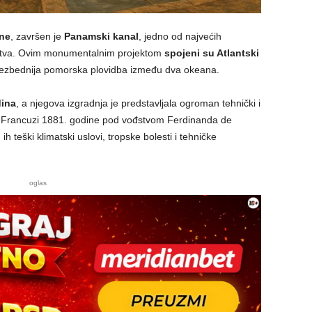
ine
, završen je
Panamski kanal
, jedno od najvećih
anstva. Ovim monumentalnim projektom
spojeni su Atlantski
bezbednija pomorska plovidba između dva okeana.
ina
, a njegova izgradnja je predstavljala ogroman tehnički i
su Francuzi 1881. godine pod vođstvom Ferdinanda de
h teški klimatski uslovi, tropske bolesti i tehničke
oglas