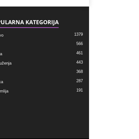
ULARNA KATEGORIJA
1379
vo
566
461
ra
443
ruženja
368
287
ka
191
mlija