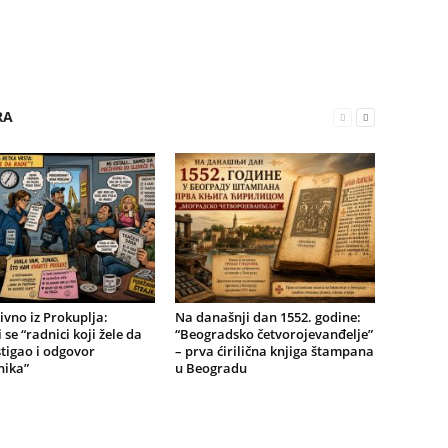
RA
ivno iz Prokuplja:
Na današnji dan 1552. godine:
 se “radnici koji žele da
“Beogradsko četvorojevanđelje”
stigao i odgovor
– prva ćirilična knjiga štampana
nika”
u Beogradu