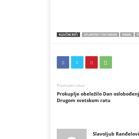
KLJUČNE REČI
ATLANTSKI I TIHI OKEAN
KANAL
P
Prethodni tekst
Prokuplje obeležilo Dan oslobođen
Drugom svetskom ratu
Slavoljub Ranđelov