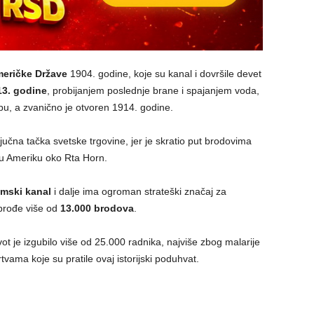
meričke Države
1904. godine, koje su kanal i dovršile devet
13. godine
, probijanjem poslednje brane i spajanjem voda,
u, a zvanično je otvoren 1914. godine.
jučna tačka svetske trgovine, jer je skratio put brodovima
žnu Ameriku oko Rta Horn.
mski kanal
i dalje ima ogroman strateški značaj za
 prođe više od
13.000 brodova
.
t je izgubilo više od 25.000 radnika, najviše zbog malarije
vama koje su pratile ovaj istorijski poduhvat.