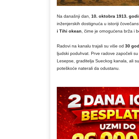
Na današnji dan,
10. oktobra 1913. god
inženjerskih dostignuća u istoriji čoveč
i Tihi okean
, čime je omogućena brža i 
Radovi na kanalu trajali su više od
30 god
ljudski poduhvat. Prve radove započeli 
Lesepse, graditelja Sueckog kanala, ali su i
poteškoće naterali da odustanu.