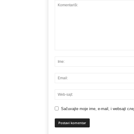
Sačuvajte moje ime, e-mail, i websajt с