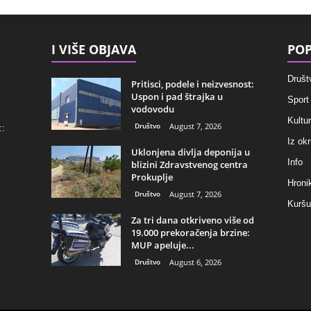
I VIŠE OBJAVA
POP
Društ
Pritisci, podele i neizvesnost:
Uspon i pad štrajka u
Sport
vodovodu
Kultu
Društvo
August 7, 2026
::
Iz ok
Uklonjena divlja deponija u
Info
blizini Zdravstvenog centra
Prokuplje
Hroni
Društvo
August 7, 2026
Kuršu
Za tri dana otkriveno više od
19.000 prekoračenja brzine:
MUP apeluje...
Društvo
August 6, 2026