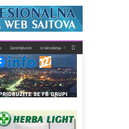
o
Zanimljivosti
Iz okruženja