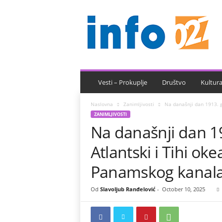
I
n
f
o
0
2
7
Vesti – Prokuplje
Društvo
Kultur
Naslovna
Zanimljivosti
Na današnji dan 1913. go
ZANIMLJIVOSTI
Na današnji dan 1
Atlantski i Tihi ok
Panamskog kanal
Od
Slavoljub Ranđelović
-
October 10, 2025