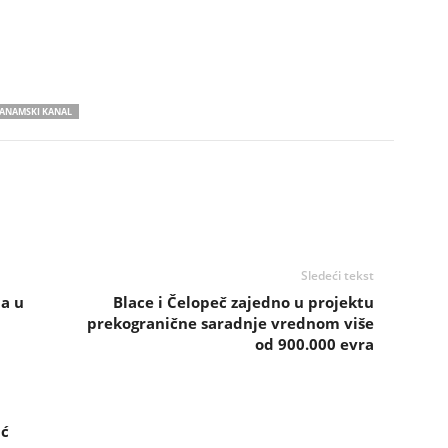
ANAMSKI KANAL
Sledeći tekst
ja u
Blace i Čelopeč zajedno u projektu
prekogranične saradnje vrednom više
od 900.000 evra
ić