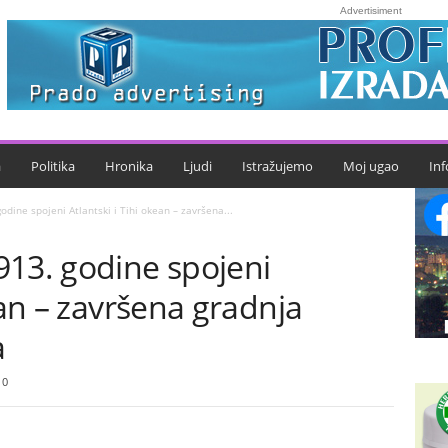
Advertisiment
a
Politika
Hronika
Ljudi
Istražujemo
Moj ugao
Inf
dine spojeni Atlantski i Tihi okean – završena...
913. godine spojeni
ean – završena gradnja
a
0