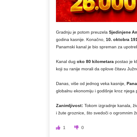
Gradnju je potom preuzela
Sjedinjene A
godina kasnije. Konačno,
10. oktobra 19
Panamski kanal je bio spreman za upotreb
Kanal dug
oko 80 kilometara
postao je kl
koji su ranije morali da oplove čitavu Ju
Danas, više od jednog veka kasnije,
Pana
globalnu ekonomiju i godišnje kroz njega
Zanimljivost:
Tokom izgradnje kanala, živo
i žute groznice, što svedoči o ogromnim žrt
1
0